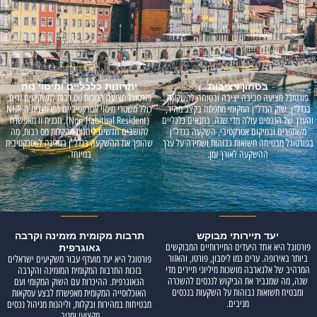
בטחון ויציבות
יתרונות כלכליים ומיסוי נוח
פורטוגל מציעה סביבה יציבה ובטוחה להשקעה
פורטוגל מציעה הטבות מס רבות למשקיעים זרים,
בנדל"ן. שוק הנדל"ן המקומי מתפתח בקצב מהיר,
כולל משטרי מיסוי אטרקטיביים כמו תכנית ה-NHR
והערך של הנכסים עולה מדי שנה. בתנאים כלכליים
(Non-Habitual Resident). תכנית זו מאפשרת
משתפרים ובמיקום אטרקטיבי, השקעה בנדל"ן
לתושבים חדשים ליהנות מהקלות מס רבות, מה
בפורטוגל מבטיחה תשואות גבוהות ושמירה על ערך
שהופך את ההשקעה בנדל"ן במדינה לאטרקטיבית
ההשקעה לאורך זמן.
במיוחד.
יעד תיירותי מבוקש
תרבות מקומית מזמינה וקרבה
פורטוגל היא אחד היעדים התיירותיים המבוקשים
גאוגרפית
ביותר באירופה. ערים כמו ליסבון, פורטו, והאזור
פורטוגל היא יעד מועדף עבור משקיעים ישראלים
המרהיב של אלגארבה מושכות מיליוני תיירים מדי
בזכות התרבות המקומית המזמינה והקרבה
שנה, מה שמגביר את הביקוש לנכסים להשכרה
הגאוגרפית. ההיכרות עם השוק המקומי ועם
ומבטיח תשואות גבוהות על השקעות בנכסים
האוכלוסייה המקומית מאפשרת לבצע עסקאות
מניבים.
מבטיחות במהירות ובקלות, וליהנות מניהול נכסים
מקצועי ומניב.