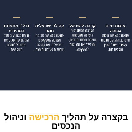
איכות חיים
קרבה לישראל
קהילה ישראלית
נדל"ן מתפתח
הקרבה הגאוגרפית
גבוהה
חמה
במהירות
לישראל מאפשרת
פורטוגל מציעה איכות
פורטוגל מציעה סביבה
זרימת משקיעים מכל
נסיעות נוחות ותכופות,
חיים גבוהה, עם תרבות
מזמינה למשקיעים
העולם שהופכים את
ומגדילה את הנגישות
עשירה, אוכל מצוין
ישראלים, עם קהילה
פורטוגל לחממת
להשקעה.
ואקלים נוח.
ישראלית פעילה ותומכת.
משקיעים
בקצרה על תהליך
הרכישה
וניהול
הנכסים