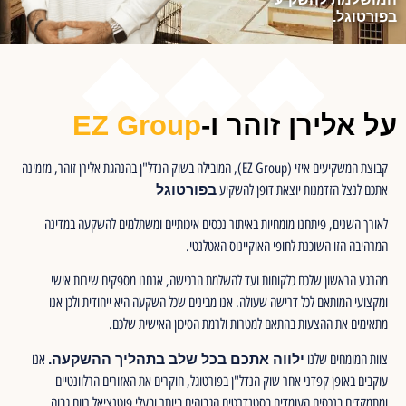
הוסף קו תחתון לקישורים
format_underlined
בפורטוגל.
סמן קישורים
font_download
לאפס
cached
את
השארת משוב
כל
על אלירן זוהר ו-
EZ Group
האפשרויות
הצהרת נגישות
קבוצת המשקיעים איזי (EZ Group), המובילה בשוק הנדל"ן בהנהגת אלירן זוהר, מזמינה
אתכם לנצל הזדמנות יוצאת דופן להשקיע
בפורטוגל
לאורך השנים, פיתחנו מומחיות באיתור נכסים איכותיים ומשתלמים להשקעה במדינה
המרהיבה הזו השוכנת לחופי האוקיינוס האטלנטי.
מהרגע הראשון שלכם כלקוחות ועד להשלמת הרכישה, אנחנו מספקים שירות אישי
ומקצועי המותאם לכל דרישה שעולה. אנו מבינים שכל השקעה היא ייחודית ולכן אנו
מתאימים את ההצעות בהתאם למטרות ולרמת הסיכון האישית שלכם.
צוות המומחים שלנו
אנו
ילווה אתכם בכל שלב בתהליך ההשקעה.
עוקבים באופן קפדני אחר שוק הנדל"ן בפורטוגל, חוקרים את האזורים הרלוונטיים
ומתמקדים בנכסים העומדים בסטנדרטים הגבוהים ביותר ובעלי פוטנציאל רווח גבוה.