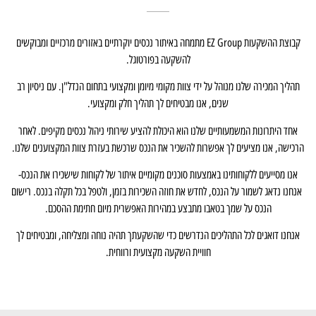
קבוצת ההשקעות EZ Group מתמחה באיתור נכסים יוקרתיים באזורים מרכזיים ומבוקשים
להשקעה בפורטוגל.
תהליך המכירה שלנו מנוהל על ידי צוות מקומי מיומן ומקצועי בתחום הנדל"ן. עם ניסיון רב
שנים, אנו מבטיחים לך תהליך חלק ומקצועי.
אחד היתרונות המשמעותיים שלנו הוא היכולת להציע שירותי ניהול נכסים מקיפים. לאחר
הרכישה, אנו מציעים לך אפשרות להשכיר את הנכס שרכשת בעזרת צוות המקצוענים שלנו.
אנו מסייעים ללקוחותינו באמצעות סוכנים מקומיים איתור של לקוחות שישכירו את הנכס-
אנחנו נדאג לשמור על הנכס, לחדש את חוזה השכירות בזמן, ולטפל בכל תקלה בנכס. רישום
הנכס על שמך בטאבו מתבצע במהירות האפשרית מיום חתימת ההסכם.
אנחנו דואגים לכל התהליכים הנדרשים כדי שהשקעתך תהיה נוחה ומצליחה, ומבטיחים לך
חוויית השקעה מקצועית ורווחית.