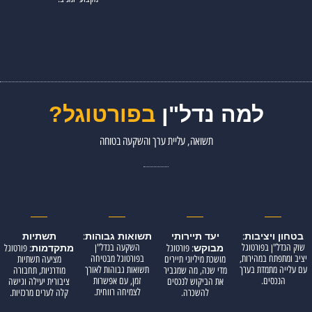
למה נדל"ן
בפורטוגל?
תשואה, עליית ערך והשקעה בטוחה
בטחון ויציבות
:
יעד תיירותי
תשואות גבוהות
:
תשתיות
שוק הנדל"ן בפורטוגל
השקעה בנדל"ן
מבוקש
: פורטוגל
מתקדמות
: פורטוגל
יציב ומתפתח במהירות,
בפורטוגל מבטיחה
מושכת מיליוני תיירים
מציעה תשתיות
עם עלייה מתמדת בערך
תשואות גבוהות לאורך
מדי שנה, מה שמגביר
מודרניות, תחבורה
הנכסים.
זמן, עם אפשרות
את הביקוש לנכסים
ציבורית יעילה וגישה
לצמיחה רווחית.
להשכרה.
קלה לערים מרכזיות.